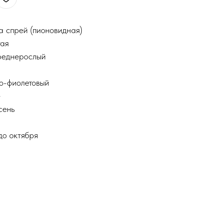
а спрей (пионовидная)
тая
реднерослый
о-фиолетовый
е
сень
до октября