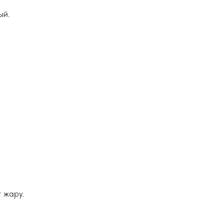
ый.
 жару.