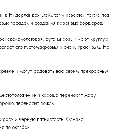
н в Нидерландах DeRuiter и известен также под
повых посадок и создания красивых бордюров.
иренево-фиолетовая. Бутоны розы имеют круглую
 делает его густомахровым и очень красивым. На
срезке и могут радовать вас своим прекрасным
 местоположение и хорошо переносят жару.
хорошо переносит дождь.
 росу и черную пятнистость. Однако,
я по октябрь.