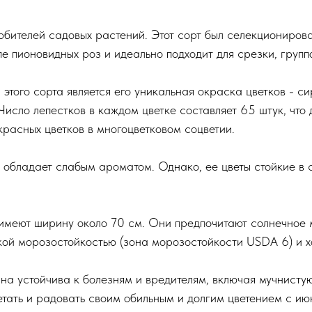
ителей садовых растений. Этот сорт был селекционирова
пе пионовидных роз и идеально подходит для срезки, груп
этого сорта является его уникальная окраска цветков - с
исло лепестков в каждом цветке составляет 65 штук, что
красных цветков в многоцветковом соцветии.
 обладает слабым ароматом. Однако, ее цветы стойкие в 
 имеют ширину около 70 см. Они предпочитают солнечное
кой морозостойкостью (зона морозостойкости USDA 6) и 
на устойчива к болезням и вредителям, включая мучнистую
тать и радовать своим обильным и долгим цветением с июн