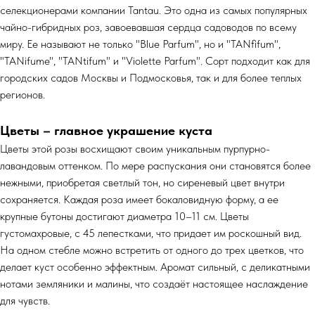
селекционерами компании Tantau. Это одна из самых популярных
чайно-гибридных роз, завоевавшая сердца садоводов по всему
миру. Ее называют не только "Blue Parfum", но и "TANfifum",
"TANifume", "TANtifum" и "Violette Parfum". Сорт подходит как для
городских садов Москвы и Подмосковья, так и для более теплых
регионов.
Цветы – главное украшение куста
Цветы этой розы восхищают своим уникальным пурпурно-
лавандовым оттенком. По мере распускания они становятся более
нежными, приобретая светлый тон, но сиреневый цвет внутри
сохраняется. Каждая роза имеет бокаловидную форму, а ее
крупные бутоны достигают диаметра 10–11 см. Цветы
густомахровые, с 45 лепестками, что придает им роскошный вид.
На одном стебле можно встретить от одного до трех цветков, что
делает куст особенно эффектным. Аромат сильный, с деликатными
нотами земляники и малины, что создаёт настоящее наслаждение
для чувств.