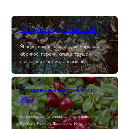
Плодовые деревья с ЗКС
Яблоня, вишня, слива, дюк, черешня,
абрикос, персик, алыча, груша,
шелковица, инжир, боярышник.
Плодовые кустарники с
ЗКС
Белая смородина, Виноград, Вишня войлочная,
Голубика, Ежевика, Жимолость, Ирга, Йошта,