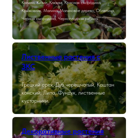
Калина, Кизил, Клюква, Красная смородина,
Крыжовник, Малина, Малиновое дерево, Облепиха,
Черная смородина, Черноплодная рябина.
Лиственные растения с
ЗКС
Грецкий орех, Дуб черешчатый, Каштан
конский, Липа, Фундук, лиственные
кустарники.
Декоративные растения