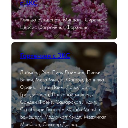
с ЗКС
Калина Бульденеж, Миндаль, Сирень,
Церсис (багрянник), Форзиция.
Гортензия с ЗКС
Даймонд Руж, Пинк Даймонд, Пинки
Винки, Мега Минди, Фантом, Ванилла
Фрайз, , Литл Лайм, ЛаймЛайт,
Грандифлора, Полярный медведь,
Сандей Фрейз, Самарская Лидия,
Строберри Блоссом, Фрайз Мельба,
Бомбшелл, Мэджикал Кэндл, Мэджикал
Монблан, Сильвер Доллар.