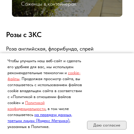
Саженцы в контейнерах.
Розы с ЗКС
Роза английская, флорибунда, спрей
(пионовидная), плетистая, чайно-гибридная.
Чтобы улучшить наш веб-сайт и сделать
его удобнее для вас, мы используем
рекомендательные технологии и
cookie-
файлы
. Продолжая просмотр сайта, вы
соглашаетесь с использованием файлов
cookie владельцем сайта в соответствии
с «Политикой в отношении файлов
cookie» и
Политикой
конфиденциальности
, в том числе
Почта, телефон, Telegram, Мах
соглашаетесь
на передачу данных,
третьим лицам (Яндекс Метрика)
,
Даю согласие
Роза английская
указанных в Политике.