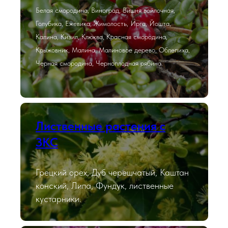
Белая смородина, Виноград, Вишня войлочная,
Голубика, Ежевика, Жимолость, Ирга, Йошта,
Калина, Кизил, Клюква, Красная смородина,
Крыжовник, Малина, Малиновое дерево, Облепиха,
Черная смородина, Черноплодная рябина.
Лиственные растения с
ЗКС
Грецкий орех, Дуб черешчатый, Каштан
конский, Липа, Фундук, лиственные
кустарники.