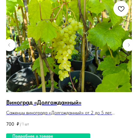
Виноград «Долгожданный»
Ро
Саженцы винограда «Долгожданный» от 2 до 5 лет.
Са
Корневая система закрытая. Саженцы поставляются в
Ко
700
₽
80
/
1 шт
контейнерах (горшках).
ко
Подробнее о товаре