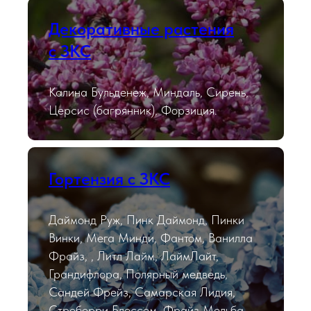
Декоративные растения
с ЗКС
Калина Бульденеж, Миндаль, Сирень,
Церсис (багрянник), Форзиция.
Гортензия с ЗКС
Даймонд Руж, Пинк Даймонд, Пинки
Винки, Мега Минди, Фантом, Ванилла
Фрайз, , Литл Лайм, ЛаймЛайт,
Грандифлора, Полярный медведь,
Сандей Фрейз, Самарская Лидия,
Строберри Блоссом, Фрайз Мельба,