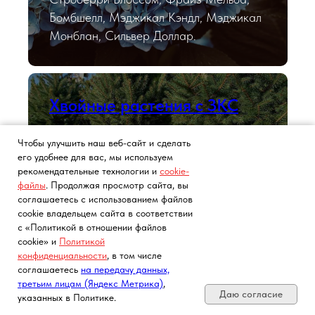
Бомбшелл, Мэджикал Кэндл, Мэджикал
Монблан, Сильвер Доллар.
Хвойные растения с ЗКС
Чтобы улучшить наш веб-сайт и сделать
Ель, сосна, самшит, туя, можжевельник.
его удобнее для вас, мы используем
рекомендательные технологии и
cookie-
файлы
. Продолжая просмотр сайта, вы
соглашаетесь с использованием файлов
Хоста
cookie владельцем сайта в соответствии
с «Политикой в отношении файлов
cookie» и
Политикой
конфиденциальности
, в том числе
Саженцы в контейнерах.
Почта, телефон, Telegram, Мах
соглашаетесь
на передачу данных,
третьим лицам (Яндекс Метрика)
,
Даю согласие
указанных в Политике.