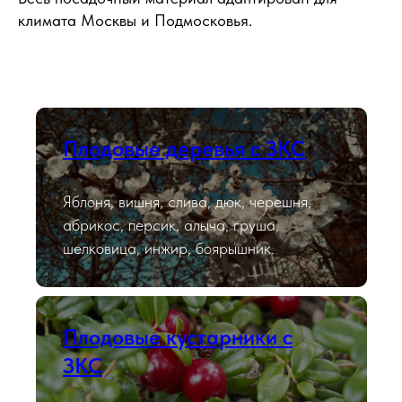
климата Москвы и Подмосковья.
Плодовые деревья с ЗКС
Яблоня, вишня, слива, дюк, черешня,
абрикос, персик, алыча, груша,
шелковица, инжир, боярышник.
Плодовые кустарники с
ЗКС