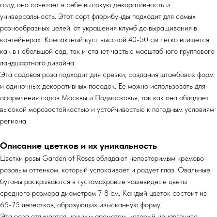
году, она сочетает в себе высокую декоративность и
универсальность. Этот сорт флорибунды подходит для самых
разнообразных целей: от украшения клумб до выращивания в
контейнерах. Компактный куст высотой 40-50 см легко впишется
как в небольшой сад, так и станет частью масштабного группового
ландшафтного дизайна.
Эта садовая роза подходит для срезки, создания штамбовых форм
и одиночных декоративных посадок. Ее можно использовать для
оформления садов Москвы и Подмосковья, так как она обладает
высокой морозостойкостью и устойчивостью к погодным условиям
региона.
Описание цветков и их уникальность
Цветки розы Garden of Roses обладают неповторимым кремово-
розовым оттенком, который успокаивает и радует глаз. Овальные
бутоны раскрываются в густомахровые чашевидные цветы
среднего размера диаметром 7-8 см. Каждый цветок состоит из
65-75 лепестков, образующих изысканную форму.
Эта роза отличается нежным ароматом, который ненавязчиво