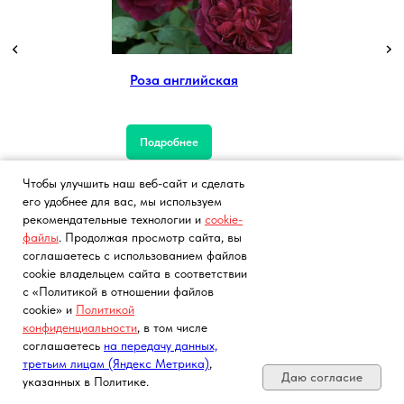
Роза английская
Подробнее
Чтобы улучшить наш веб-сайт и сделать
его удобнее для вас, мы используем
рекомендательные технологии и
cookie-
файлы
. Продолжая просмотр сайта, вы
соглашаетесь с использованием файлов
cookie владельцем сайта в соответствии
с «Политикой в отношении файлов
cookie» и
Политикой
Плодовые деревья
Плодовые кустарники
конфиденциальности
, в том числе
Почта, телефон, Telegram, Мах
Яблоня
Малина
соглашаетесь
на передачу данных,
третьим лицам (Яндекс Метрика)
,
Вишня
Смородина белая
Даю согласие
указанных в Политике.