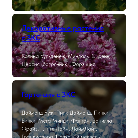
Декоративные растения
с ЗКС
Калина Бульденеж, Миндаль, Сирень,
Церсис (багрянник), Форзиция.
Гортензия с ЗКС
Даймонд Руж, Пинк Даймонд, Пинки
Винки, Мега Минди, Фантом, Ванилла
Фрайз, , Литл Лайм, ЛаймЛайт,
Грандифлора, Полярный медведь,