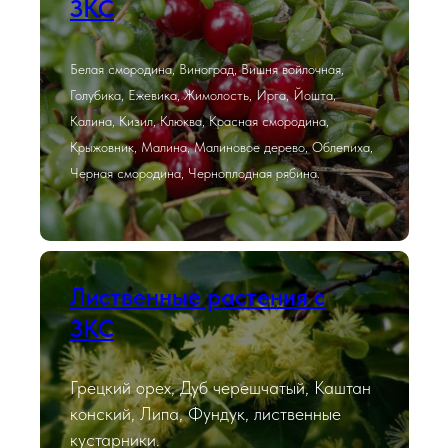
ЗКС
Белая смородина, Виноград, Вишня войлочная,
Голубика, Ежевика, Жимолость, Ирга, Йошта,
Калина, Кизил, Клюква, Красная смородина,
Крыжовник, Малина, Малиновое дерево, Облепиха,
Черная смородина, Черноплодная рябина.
Лиственные растения с
ЗКС
Грецкий орех, Дуб черешчатый, Каштан
конский, Липа, Фундук, лиственные
кустарники.