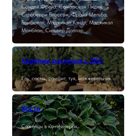
Сандей Фрейз, Самарская Лидия,
Строберри Блоссом, Фрайз Мельба,
Бомбшелл, Мэджикал Кэндл, Мэджикал
Монблан, Сильвер Доллар.
Хвойные растения с ЗКС
Ель, сосна, самшит, туя, можжевельник.
Хоста
Саженцы в контейнерах.