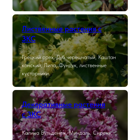
Лиственные растения с
ЗКС
Грецкий орех, Дуб черешчатый, Каштан
конский, Липа, Фундук, лиственные
кустарники.
Декоративные растения
с ЗКС
Калина Бульденеж, Миндаль, Сирень,