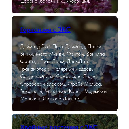
Церсис (багрянник), Форзиция.
Гортензия с ЗКС
Даймонд Руж, Пинк Даймонд, Пинки
Винки, Мега Минди, Фантом, Ванилла
Фрайз, , Литл Лайм, ЛаймЛайт,
Грандифлора, Полярный медведь,
Сандей Фрейз, Самарская Лидия,
Строберри Блоссом, Фрайз Мельба,
Бомбшелл, Мэджикал Кэндл, Мэджикал
Монблан, Сильвер Доллар.
Хвойные растения с ЗКС