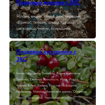
Плодовые деревья с ЗКС
Яблоня, вишня, слива, дюк, черешня,
абрикос, персик, алыча, груша,
шелковица, инжир, боярышник.
Плодовые кустарники с
ЗКС
Белая смородина, Виноград, Вишня войлочная,
Голубика, Ежевика, Жимолость, Ирга, Йошта,
Калина, Кизил, Клюква, Красная смородина,
Крыжовник, Малина, Малиновое дерево, Облепиха,
Черная смородина, Черноплодная рябина.