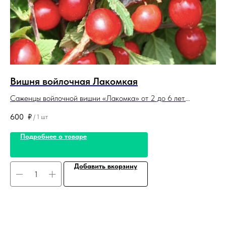
Вишня войлочная Лакомкая
Я
Саженцы войлочной вишни «Лакомка» от 2 до 6 лет.
Са
Корневая система закрытая. Саженцы поставляются в
си
600
₽
1 
/
1 шт
контейнерах (горшках) и в комах.
Подробнее о товаре
Добавить вкорзину