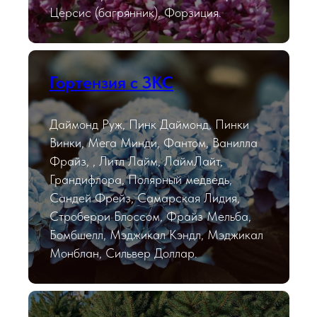
Церсис (багрянник), Форзиция.
Гортензия с ЗКС
Даймонд Руж, Пинк Даймонд, Пинки
Винки, Мега Минди, Фантом, Ванилла
Фрайз, , Литл Лайм, ЛаймЛайт,
Грандифлора, Полярный медведь,
Сандей Фрейз, Самарская Лидия,
Строберри Блоссом, Фрайз Мельба,
Бомбшелл, Мэджикал Кэндл, Мэджикал
Монблан, Сильвер Доллар.