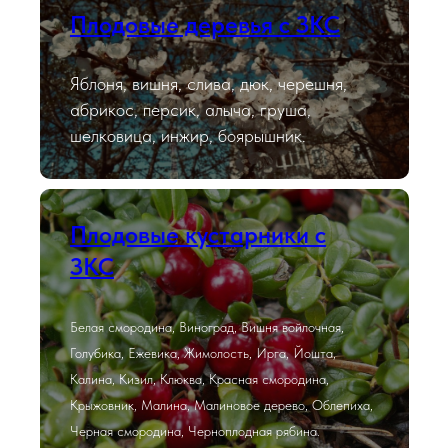
Плодовые деревья с ЗКС
Яблоня, вишня, слива, дюк, черешня,
абрикос, персик, алыча, груша,
шелковица, инжир, боярышник.
Плодовые кустарники с
ЗКС
Белая смородина, Виноград, Вишня войлочная,
Голубика, Ежевика, Жимолость, Ирга, Йошта,
Калина, Кизил, Клюква, Красная смородина,
Крыжовник, Малина, Малиновое дерево, Облепиха,
Черная смородина, Черноплодная рябина.