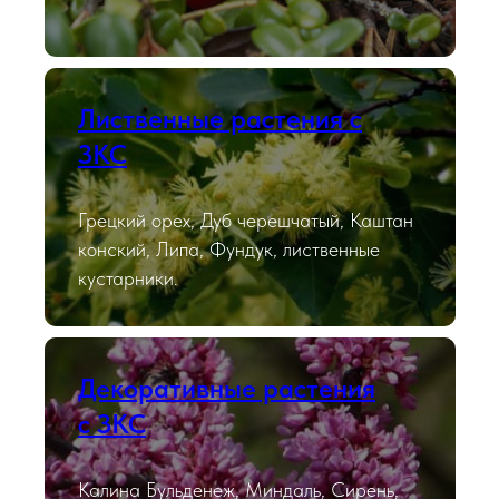
Лиственные растения с
ЗКС
Грецкий орех, Дуб черешчатый, Каштан
конский, Липа, Фундук, лиственные
кустарники.
Декоративные растения
с ЗКС
Калина Бульденеж, Миндаль, Сирень,