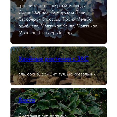
Грандифлора, Полярный медведь,
Сандей Фрейз, Самарская Лидия,
Строберри Блоссом, Фрайз Мельба,
Бомбшелл, Мэджикал Кэндл, Мэджикал
Монблан, Сильвер Доллар.
Хвойные растения с ЗКС
Ель, сосна, самшит, туя, можжевельник.
Хоста
Саженцы в контейнерах.