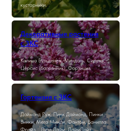
кустарники.
Декоративные растения
с ЗКС
Калина Бульденеж, Миндаль, Сирень,
Церсис (багрянник), Форзиция.
Гортензия с ЗКС
Даймонд Руж, Пинк Даймонд, Пинки
Винки, Мега Минди, Фантом, Ванилла
Фрайз, , Литл Лайм, ЛаймЛайт,