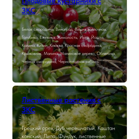
Плодовые кустарники с
ЗКС
Белая смородина, Виноград, Вишня войлочная,
Голубика, Ежевика, Жимолость, Ирга, Йошта,
Калина, Кизил, Клюква, Красная смородина,
Крыжовник, Малина, Малиновое дерево, Облепиха,
Черная смородина, Черноплодная рябина.
Лиственные растения с
ЗКС
Грецкий орех, Дуб черешчатый, Каштан
конский, Липа, Фундук, лиственные