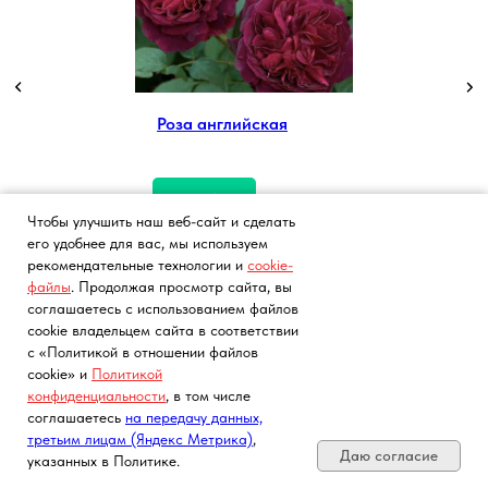
Роза английская
Подробнее
Чтобы улучшить наш веб-сайт и сделать
его удобнее для вас, мы используем
рекомендательные технологии и
cookie-
файлы
. Продолжая просмотр сайта, вы
соглашаетесь с использованием файлов
cookie владельцем сайта в соответствии
с «Политикой в отношении файлов
cookie» и
Политикой
конфиденциальности
, в том числе
Плодовые деревья
Плодовые кустарники
Почта, телефон, Telegram, Мах
соглашаетесь
на передачу данных,
третьим лицам (Яндекс Метрика)
,
Яблоня
Малина
Даю согласие
указанных в Политике.
Вишня
Смородина белая