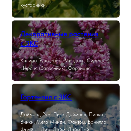
кустарники.
Декоративные растения
с ЗКС
Калина Бульденеж, Миндаль, Сирень,
Церсис (багрянник), Форзиция.
Гортензия с ЗКС
Даймонд Руж, Пинк Даймонд, Пинки
Винки, Мега Минди, Фантом, Ванилла
Фрайз, , Литл Лайм, ЛаймЛайт,