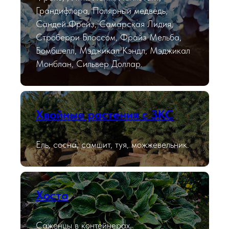
Грандифлора, Полярный медведь,
Сандей Фрейз, Самарская Лидия,
Строберри Блоссом, Фрайз Мельба,
Бомбшелл, Мэджикал Кэндл, Мэджикал
Монблан, Сильвер Доллар.
Хвойные растения с ЗКС
Ель, сосна, самшит, туя, можжевельник.
Хоста
Саженцы в контейнерах.