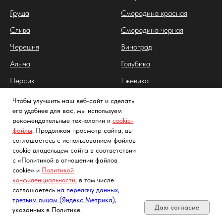
Груша
Смородина красная
Слива
Смородина черная
Черешня
Виноград
Алыча
Голубика
Персик
Ежевика
Абрикос
Жимолость
Чтобы улучшить наш веб-сайт и сделать
его удобнее для вас, мы используем
Шелковица
Ирга
рекомендательные технологии и
cookie-
Дюк
Крыжовник
файлы
. Продолжая просмотр сайта, вы
соглашаетесь с использованием файлов
Инжир
Кизил
cookie владельцем сайта в соответствии
с «Политикой в отношении файлов
Клюква
cookie» и
Политикой
конфиденциальности
, в том числе
Облепиха
Почта, телефон, Telegram, Мах
соглашаетесь
на передачу данных,
Йошта
третьим лицам (Яндекс Метрика)
,
Даю согласие
указанных в Политике.
Арония