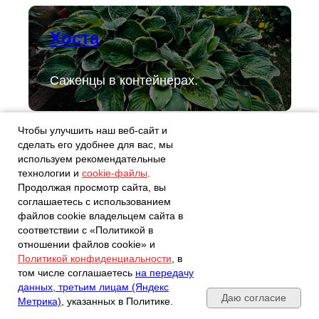
Хоста
Саженцы в контейнерах.
Чтобы улучшить наш веб-сайт и
сделать его удобнее для вас, мы
Лаванда
используем рекомендательные
технологии и
cookie-файлы
.
Продолжая просмотр сайта, вы
Саженцы в контейнерах.
соглашаетесь с использованием
файлов cookie владельцем сайта в
соответствии с «Политикой в
отношении файлов cookie» и
Политикой конфиденциальности
, в
Розы с ЗКС
Почта, телефон, Telegram, Мах
том числе соглашаетесь
на передачу
данных, третьим лицам (Яндекс
Даю согласие
Роза английская, флорибунда, спрей
Метрика)
, указанных в Политике.
(пионовидная), плетистая, чайно-гибридная.