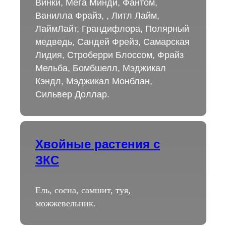
Винки, Мега Минди, Фантом,
Ванилла Фрайз, , Литл Лайм,
ЛаймЛайт, Грандифлора, Полярный
медведь, Сандей Фрейз, Самарская
Лидия, Строберри Блоссом, Фрайз
Мельба, Бомбшелл, Мэджикал
Кэндл, Мэджикал Монблан,
Сильвер Доллар.
Хвойные растения с
ЗКС
Ель, сосна, самшит, туя,
можжевельник.