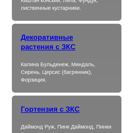
Каштан конский, Липа, Фундук,
лиственные кустарники.
Декоративные
растения с ЗКС
Калина Бульденеж, Миндаль,
Сирень, Церсис (багрянник),
Форзиция.
Гортензия с ЗКС
Даймонд Руж, Пинк Даймонд, Пинки