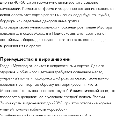
ширине 40–60 см он гармонично вписывается в садовые
композиции. Компактная форма и умеренное ветвление позволяют
использовать этот сорт в различных зонах сада, будь то клумбы,
бордюры или отдельные декоративные группы.
Благодаря своей универсальности, саженцы роз Голден Мустард
подходят для садов Москвы и Подмосковья. Этот сорт станет
достойным выбором для создания цветочных акцентов или для
выращивания на срезку.
Преимущества в выращивании
Голден Мустард относится к неприхотливым сортам. Для его
здоровья и обильного цветения требуется солнечное место,
умеренный полив и подкормка 2–3 раза за сезон. Также важно
проводить санитарную обрезку для формирования куста.
Морозостойкость розы соответствует 6-й климатической зоне, что
позволяет выращивать ее в условиях средней полосы России.
Зимой кусты выдерживают до -23°C, при этом утепление корней
мульчей поможет избежать морозобоин.
Устойчивость к болезням у этого сорта хорошая. Это