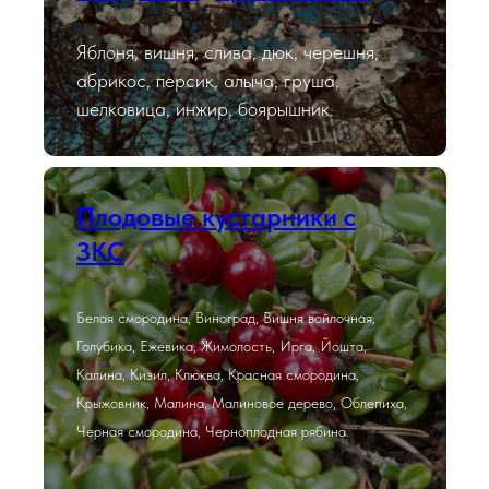
Яблоня, вишня, слива, дюк, черешня,
абрикос, персик, алыча, груша,
шелковица, инжир, боярышник.
Плодовые кустарники с
ЗКС
Белая смородина, Виноград, Вишня войлочная,
Голубика, Ежевика, Жимолость, Ирга, Йошта,
Калина, Кизил, Клюква, Красная смородина,
Крыжовник, Малина, Малиновое дерево, Облепиха,
Черная смородина, Черноплодная рябина.