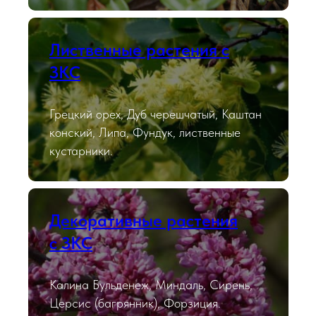
Лиственные растения с
ЗКС
Грецкий орех, Дуб черешчатый, Каштан
конский, Липа, Фундук, лиственные
кустарники.
Декоративные растения
с ЗКС
Калина Бульденеж, Миндаль, Сирень,
Церсис (багрянник), Форзиция.