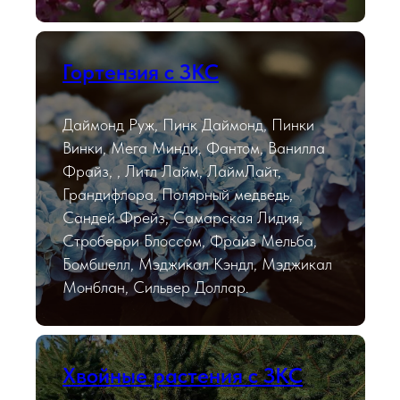
Гортензия с ЗКС
Даймонд Руж, Пинк Даймонд, Пинки
Винки, Мега Минди, Фантом, Ванилла
Фрайз, , Литл Лайм, ЛаймЛайт,
Грандифлора, Полярный медведь,
Сандей Фрейз, Самарская Лидия,
Строберри Блоссом, Фрайз Мельба,
Бомбшелл, Мэджикал Кэндл, Мэджикал
Монблан, Сильвер Доллар.
Хвойные растения с ЗКС