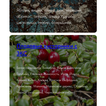
Яблоня, вишня, слива, дюк, черешня,
абрикос, персик, алыча, груша,
шелковица, инжир, боярышник.
Плодовые кустарники с
ЗКС
Белая смородина, Виноград, Вишня войлочная,
Голубика, Ежевика, Жимолость, Ирга, Йошта,
Калина, Кизил, Клюква, Красная смородина,
Крыжовник, Малина, Малиновое дерево, Облепиха,
Черная смородина, Черноплодная рябина.