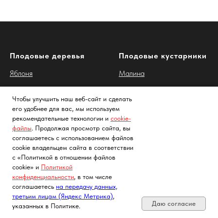
Плодовые деревья
Плодовые кустарники
Яблоня
Малина
Вишня
Смородина белая
Чтобы улучшить наш веб-сайт и сделать
Груша
Смородина красная
его удобнее для вас, мы используем
рекомендательные технологии и
cookie-
Слива
Смородина черная
файлы
. Продолжая просмотр сайта, вы
соглашаетесь с использованием файлов
Черешня
Виноград
cookie владельцем сайта в соответствии
Алыча
Голубика
с «Политикой в отношении файлов
cookie» и
Политикой
Персик
Ежевика
конфиденциальности
, в том числе
Почта, телефон, Telegram, Мах
соглашаетесь
на передачу данных,
Абрикос
Жимолость
третьим лицам (Яндекс Метрика)
,
Даю согласие
Шелковица
Ирга
указанных в Политике.