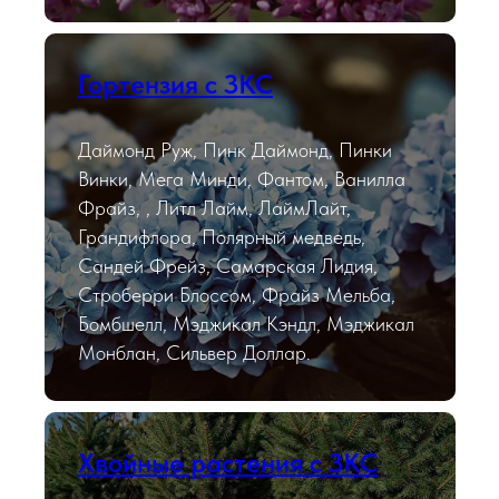
Гортензия с ЗКС
Даймонд Руж, Пинк Даймонд, Пинки
Винки, Мега Минди, Фантом, Ванилла
Фрайз, , Литл Лайм, ЛаймЛайт,
Грандифлора, Полярный медведь,
Сандей Фрейз, Самарская Лидия,
Строберри Блоссом, Фрайз Мельба,
Бомбшелл, Мэджикал Кэндл, Мэджикал
Монблан, Сильвер Доллар.
Хвойные растения с ЗКС