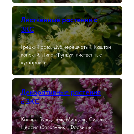
Лиственные растения с
ЗКС
Грецкий орех, Дуб черешчатый, Каштан
конский, Липа, Фундук, лиственные
кустарники.
Декоративные растения
с ЗКС
Калина Бульденеж, Миндаль, Сирень,
Церсис (багрянник), Форзиция.