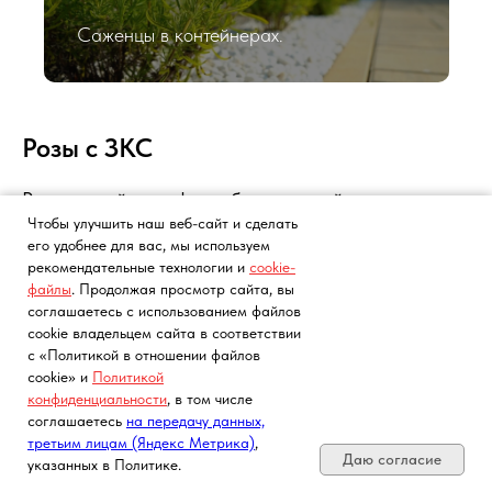
Саженцы в контейнерах.
Розы с ЗКС
Роза английская, флорибунда, спрей
Чтобы улучшить наш веб-сайт и сделать
(пионовидная), плетистая, чайно-гибридная.
его удобнее для вас, мы используем
рекомендательные технологии и
cookie-
файлы
. Продолжая просмотр сайта, вы
соглашаетесь с использованием файлов
cookie владельцем сайта в соответствии
с «Политикой в отношении файлов
cookie» и
Политикой
конфиденциальности
, в том числе
Почта, телефон, Telegram, Мах
соглашаетесь
на передачу данных,
третьим лицам (Яндекс Метрика)
,
Даю согласие
указанных в Политике.
Роза английская