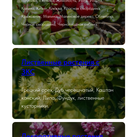
Голубика, Ежевика, Жимолость, Ирга, Йошта,
Калина, Кизил, Клюква, Красная смородина,
Крыжовник, Малина, Малиновое дерево, Облепиха,
Черная смородина, Черноплодная рябина.
Лиственные растения с
ЗКС
Грецкий орех, Дуб черешчатый, Каштан
конский, Липа, Фундук, лиственные
кустарники.
Декоративные растения