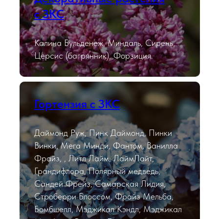
с ЗКС
Калина Бульденеж, Миндаль, Сирень,
Церсис (багрянник), Форзиция.
Гортензия с ЗКС
Даймонд Руж, Пинк Даймонд, Пинки
Винки, Мега Минди, Фантом, Ванилла
Фрайз, , Литл Лайм, ЛаймЛайт,
Грандифлора, Полярный медведь,
Сандей Фрейз, Самарская Лидия,
Строберри Блоссом, Фрайз Мельба,
Бомбшелл, Мэджикал Кэндл, Мэджикал