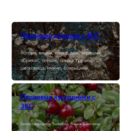
Плодовые деревья с ЗКС
Яблоня, вишня, слива, дюк, черешня,
абрикос, персик, алыча, груша,
шелковица, инжир, боярышник.
Плодовые кустарники с
ЗКС
Белая смородина, Виноград, Вишня войлочная,