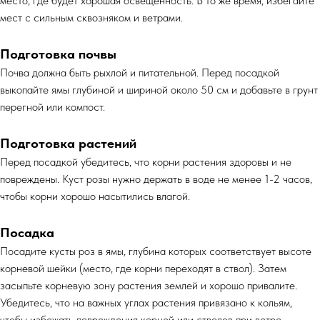
место, где будет хорошая освещенность. В то же время, избегайте
мест с сильным сквозняком и ветрами.
Подготовка почвы
Почва должна быть рыхлой и питательной. Перед посадкой
выкопайте ямы глубиной и шириной около 50 см и добавьте в грунт
перегной или компост.
Подготовка растений
Перед посадкой убедитесь, что корни растения здоровы и не
повреждены. Куст розы нужно держать в воде не менее 1-2 часов,
чтобы корни хорошо насытились влагой.
Посадка
Посадите кусты роз в ямы, глубина которых соответствует высоте
корневой шейки (место, где корни переходят в ствол). Затем
засыпьте корневую зону растения землей и хорошо привалите.
Убедитесь, что на важных углах растения привязано к кольям,
чтобы избежать повреждения корней или стволов при ветре.