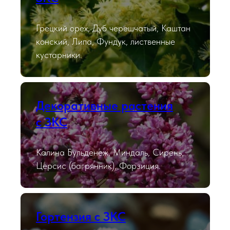
Грецкий орех, Дуб черешчатый, Каштан
конский, Липа, Фундук, лиственные
кустарники.
Декоративные растения
с ЗКС
Калина Бульденеж, Миндаль, Сирень,
Церсис (багрянник), Форзиция.
Гортензия с ЗКС