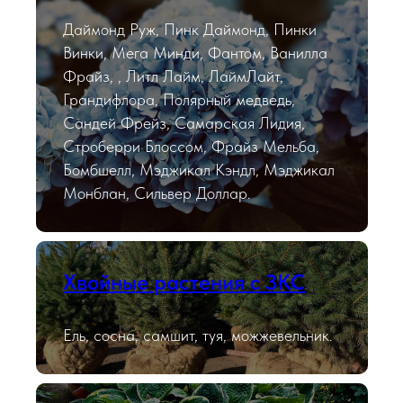
Даймонд Руж, Пинк Даймонд, Пинки
Винки, Мега Минди, Фантом, Ванилла
Фрайз, , Литл Лайм, ЛаймЛайт,
Грандифлора, Полярный медведь,
Сандей Фрейз, Самарская Лидия,
Строберри Блоссом, Фрайз Мельба,
Бомбшелл, Мэджикал Кэндл, Мэджикал
Монблан, Сильвер Доллар.
Хвойные растения с ЗКС
Ель, сосна, самшит, туя, можжевельник.