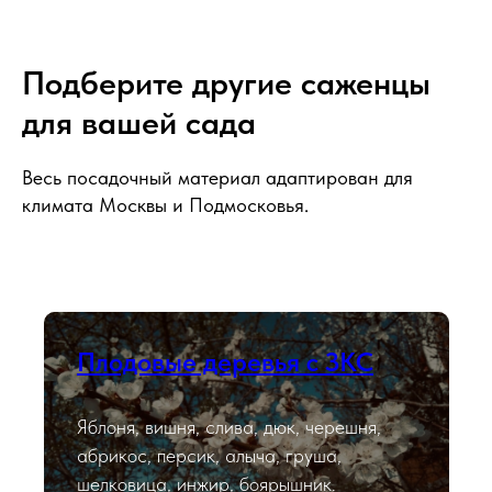
Подберите другие саженцы
для вашей сада
Весь посадочный материал адаптирован для
климата Москвы и Подмосковья.
Плодовые деревья с ЗКС
Яблоня, вишня, слива, дюк, черешня,
абрикос, персик, алыча, груша,
шелковица, инжир, боярышник.