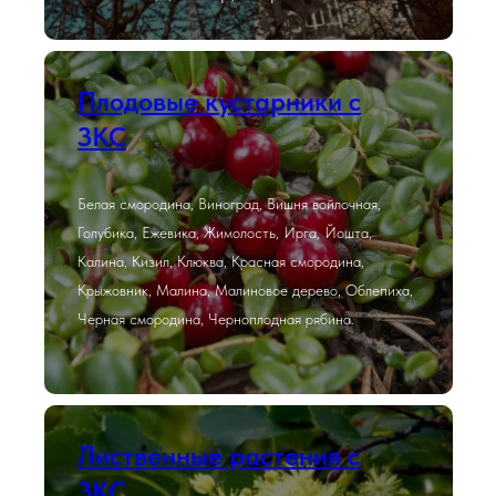
Плодовые кустарники с
ЗКС
Белая смородина, Виноград, Вишня войлочная,
Голубика, Ежевика, Жимолость, Ирга, Йошта,
Калина, Кизил, Клюква, Красная смородина,
Крыжовник, Малина, Малиновое дерево, Облепиха,
Черная смородина, Черноплодная рябина.
Лиственные растения с
ЗКС