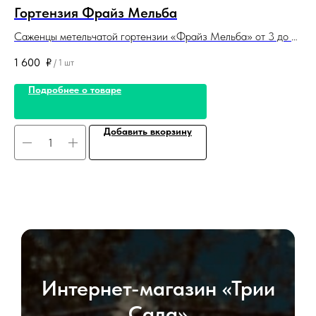
Гортензия Фрайз Мельба
Г
Саженцы метельчатой гортензии «Фрайз Мельба» от 3 до 6
Са
лет. Корневая система закрытая. Саженцы поставляются в
ле
1 600
₽
1 
/
1 шт
контейнерах (горшках).
ко
Подробнее о товаре
Добавить вкорзину
Интернет-магазин «Трии
Сада»