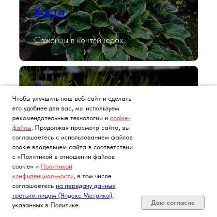
Хоста
Саженцы в контейнерах.
Лаванда
Чтобы улучшить наш веб-сайт и сделать
его удобнее для вас, мы используем
Саженцы в контейнерах.
рекомендательные технологии и
cookie-
файлы
. Продолжая просмотр сайта, вы
соглашаетесь с использованием файлов
cookie владельцем сайта в соответствии
с «Политикой в отношении файлов
Розы с ЗКС
cookie» и
Политикой
конфиденциальности
, в том числе
Почта, телефон, Telegram, Мах
соглашаетесь
на передачу данных,
Роза английская, флорибунда, спрей
третьим лицам (Яндекс Метрика)
,
(пионовидная), плетистая, чайно-гибридная.
Даю согласие
указанных в Политике.