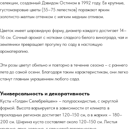
селекции, созданный Дэвидом Остином в 1992 году. Ее крупные,
густомахровые цветы (55–75 лепестков) поражают ярким
золотисто-желтым оттенком с мягким медным отливом.
Цветок имеет шаровидную форму, диаметр каждого достигает 14–
16 см. Сочный аромат с нотками сладкого белого винограда, чая и
земляники превращает прогулку по саду в настоящую
ароматерапию.
Эти розы цветут обильно и повторно в течение сезона – с раннего
лета до самой осени. Благодаря таким характеристикам, они легко
станут главным украшением любого сада.
Универсальность и декоративность
Кусты «Голден Селебрейшен» – полураскидистые, с округлой
формой. Высота варьируется в зависимости от климата: в
прохладных регионах достигает 120–150 см, а в жарких – 180–
200 см. Ширина куста составляет около 120–150 см. Листья
крупные, ярко-зеленые, с глянцевой поверхностью.