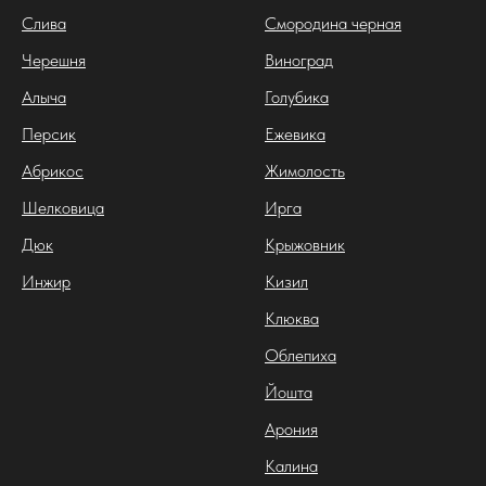
Слива
Смородина черная
Черешня
Виноград
Алыча
Голубика
Персик
Ежевика
Абрикос
Жимолость
Шелковица
Ирга
Дюк
Крыжовник
Инжир
Кизил
Клюква
Облепиха
Йошта
Арония
Калина