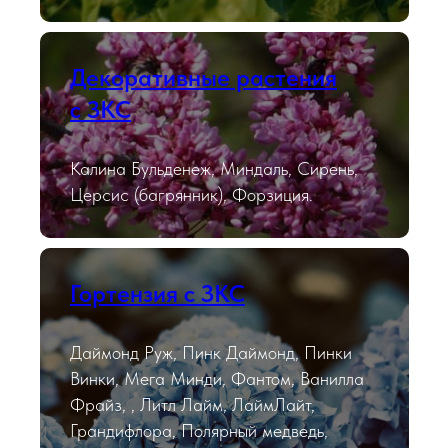
Декоративные растения
с ЗКС
Калина Бульденеж, Миндаль, Сирень,
Церсис (багрянник), Форзиция.
Гортензия с ЗКС
Даймонд Руж, Пинк Даймонд, Пинки
Винки, Мега Минди, Фантом, Ванилла
Фрайз, , Литл Лайм, ЛаймЛайт,
Грандифлора, Полярный медведь,