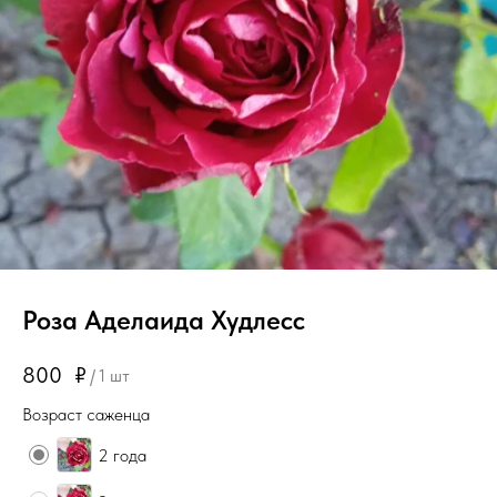
Роза Аделаида Худлесс
800
₽
/
1 шт
Возраст саженца
2 года