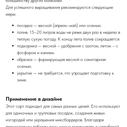
большинству других болезней.
Для успешного выращивания рекомендуются следующие
меры:
посадка —
весной (апрель–май) или осенью.
полив: 15–20 литров воды не реже двух раз в неделю в
теплую сухую погоду. К концу лета полив сокращается.
подкормка — весной – удобрения с азотом, летом – с
фосфором и калием.
обрезка — формирующая весной и санитарная
осенью.
укрытие — не требуется, что упрощает подготовку к
зиме.
Применение в дизайне
Этот сорт подходит для самых разных целей. Его используют
для одиночных и групповых посадок, создания живых
изгородей или украшения миксбордеров. Благодаря
прямостоячим побегам розу можно выращивать в штамбовой