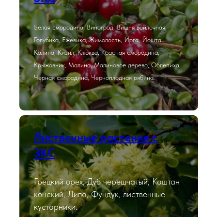
Белая смородина, Виноград, Вишня войлочная,
Голубика, Ежевика, Жимолость, Ирга, Йошта,
Калина, Кизил, Клюква, Красная смородина,
Крыжовник, Малина, Малиновое дерево, Облепиха,
Черная смородина, Черноплодная рябина.
Лиственные растения с
ЗКС
Грецкий орех, Дуб черешчатый, Каштан
конский, Липа, Фундук, лиственные
кустарники.