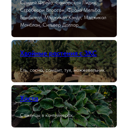
Сандей Фрейз, Самарская Лидия,
Строберри Блоссом, Фрайз Мельба,
Бомбшелл, Мэджикал Кэндл, Мэджикал
Монблан, Сильвер Доллар.
Хвойные растения с ЗКС
Ель, сосна, самшит, туя, можжевельник.
Хоста
Саженцы в контейнерах.