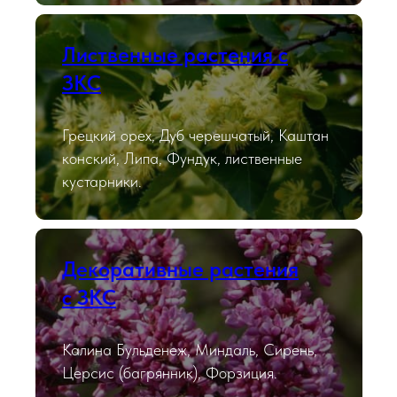
Лиственные растения с
ЗКС
Грецкий орех, Дуб черешчатый, Каштан
конский, Липа, Фундук, лиственные
кустарники.
Декоративные растения
с ЗКС
Калина Бульденеж, Миндаль, Сирень,
Церсис (багрянник), Форзиция.