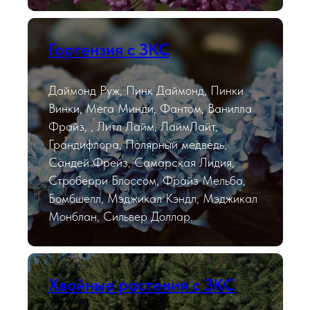
Гортензия с ЗКС
Даймонд Руж, Пинк Даймонд, Пинки
Винки, Мега Минди, Фантом, Ванилла
Фрайз, , Литл Лайм, ЛаймЛайт,
Грандифлора, Полярный медведь,
Сандей Фрейз, Самарская Лидия,
Строберри Блоссом, Фрайз Мельба,
Бомбшелл, Мэджикал Кэндл, Мэджикал
Монблан, Сильвер Доллар.
Хвойные растения с ЗКС