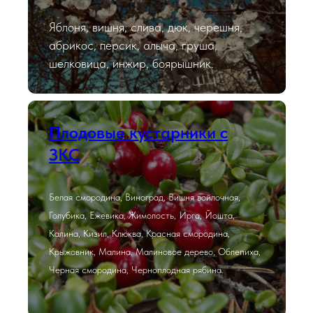
Яблоня, вишня, слива, дюк, черешня,
абрикос, персик, алыча, груша,
шелковица, инжир, боярышник.
Плодовые кустарники с
ЗКС
Белая смородина, Виноград, Вишня войлочная,
Голубика, Ежевика, Жимолость, Ирга, Йошта,
Калина, Кизил, Клюква, Красная смородина,
Крыжовник, Малина, Малиновое дерево, Облепиха,
Черная смородина, Черноплодная рябина.