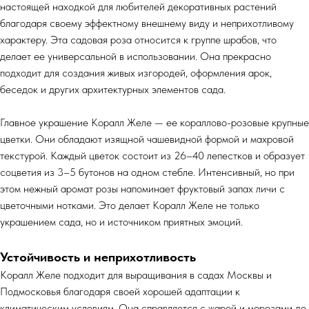
настоящей находкой для любителей декоративных растений
благодаря своему эффектному внешнему виду и неприхотливому
характеру. Эта садовая роза относится к группе шрабов, что
делает ее универсальной в использовании. Она прекрасно
подходит для создания живых изгородей, оформления арок,
беседок и других архитектурных элементов сада.
Главное украшение Коралл Желе — ее кораллово-розовые крупные
цветки. Они обладают изящной чашевидной формой и махровой
текстурой. Каждый цветок состоит из 26–40 лепестков и образует
соцветия из 3–5 бутонов на одном стебле. Интенсивный, но при
этом нежный аромат розы напоминает фруктовый запах личи с
цветочными нотками. Это делает Коралл Желе не только
украшением сада, но и источником приятных эмоций.
Устойчивость и неприхотливость
Коралл Желе подходит для выращивания в садах Москвы и
Подмосковья благодаря своей хорошей адаптации к
климатическим условиям. Она справляется с жарой и морозами до