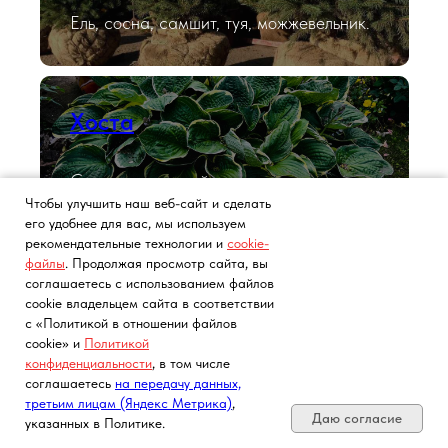
Ель, сосна, самшит, туя, можжевельник.
Хоста
Саженцы в контейнерах.
Чтобы улучшить наш веб-сайт и сделать
его удобнее для вас, мы используем
рекомендательные технологии и
cookie-
файлы
. Продолжая просмотр сайта, вы
Лаванда
соглашаетесь с использованием файлов
cookie владельцем сайта в соответствии
с «Политикой в отношении файлов
Саженцы в контейнерах.
cookie» и
Политикой
конфиденциальности
, в том числе
Почта, телефон, Telegram, Мах
соглашаетесь
на передачу данных,
третьим лицам (Яндекс Метрика)
,
Даю согласие
указанных в Политике.
Розы с ЗКС