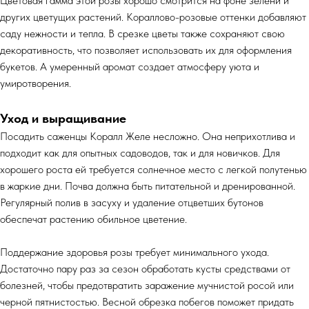
Цветовая гамма этой розы хорошо смотрится на фоне зелени и
других цветущих растений. Кораллово-розовые оттенки добавляют
саду нежности и тепла. В срезке цветы также сохраняют свою
декоративность, что позволяет использовать их для оформления
букетов. А умеренный аромат создает атмосферу уюта и
умиротворения.
Уход и выращивание
Посадить саженцы Коралл Желе несложно. Она неприхотлива и
подходит как для опытных садоводов, так и для новичков. Для
хорошего роста ей требуется солнечное место с легкой полутенью
в жаркие дни. Почва должна быть питательной и дренированной.
Регулярный полив в засуху и удаление отцветших бутонов
обеспечат растению обильное цветение.
Поддержание здоровья розы требует минимального ухода.
Достаточно пару раз за сезон обработать кусты средствами от
болезней, чтобы предотвратить заражение мучнистой росой или
черной пятнистостью. Весной обрезка побегов поможет придать