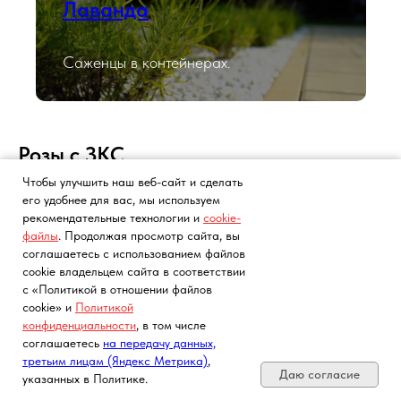
Лаванда
Саженцы в контейнерах.
Розы с ЗКС
Чтобы улучшить наш веб-сайт и сделать
Роза английская, флорибунда, спрей
его удобнее для вас, мы используем
(пионовидная), плетистая, чайно-гибридная.
рекомендательные технологии и
cookie-
файлы
. Продолжая просмотр сайта, вы
соглашаетесь с использованием файлов
cookie владельцем сайта в соответствии
с «Политикой в отношении файлов
cookie» и
Политикой
конфиденциальности
, в том числе
Почта, телефон, Telegram, Мах
соглашаетесь
на передачу данных,
третьим лицам (Яндекс Метрика)
,
Даю согласие
указанных в Политике.