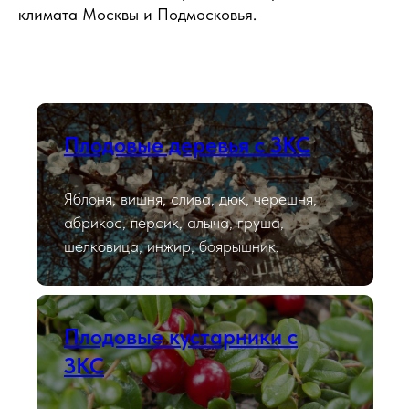
климата Москвы и Подмосковья.
Плодовые деревья с ЗКС
Яблоня, вишня, слива, дюк, черешня,
абрикос, персик, алыча, груша,
шелковица, инжир, боярышник.
Плодовые кустарники с
ЗКС