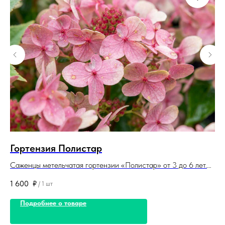
Гортензия Полистар
Д
Саженцы метельчатая гортензии «Полистар» от 3 до 6 лет.
Са
Корневая система закрытая. Саженцы поставляются в
По
1 600
₽
1 
/
1 шт
контейнерах (горшках).
Са
Подробнее о товаре