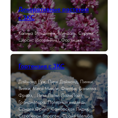
Декоративные растения
с ЗКС
Калина Бульденеж, Миндаль, Сирень,
Церсис (багрянник), Форзиция.
Гортензия с ЗКС
Даймонд Руж, Пинк Даймонд, Пинки
Винки, Мега Минди, Фантом, Ванилла
Фрайз, , Литл Лайм, ЛаймЛайт,
Грандифлора, Полярный медведь,
Сандей Фрейз, Самарская Лидия,
Строберри Блоссом, Фрайз Мельба,