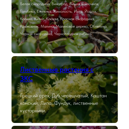
Белая смородина, Виноград, Вишня войлочная,
Голубика, Ежевика, Жимолость, Ирга, Йошта,
Калина, Кизил, Клюква, Красная смородина,
Крыжовник, Малина, Малиновое дерево, Облепиха,
Черная смородина, Черноплодная рябина.
Лиственные растения с
ЗКС
Грецкий орех, Дуб черешчатый, Каштан
конский, Липа, Фундук, лиственные
кустарники.