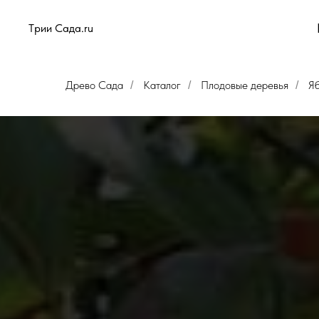
Tрии Сада.ru
Древо Сада
Каталог
Плодовые деревья
Я
/
/
/