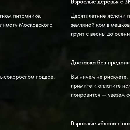
Взрослые деревья с З
тном питомнике.
Десятилетние яблони п
климату Московского
земляной ком в мешкови
грунт с весны до осени
Доставка без предопл
высокорослом подвое.
Вы ничем не рискуете.
примите и оплатите на
понравится — увезем 
Взрослые яблони с по