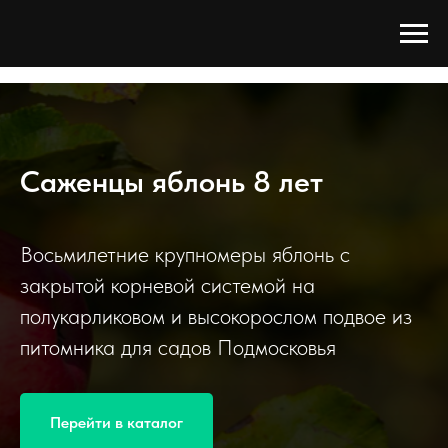
Древо Сада
/
Каталог
/
Плодовые деревья
/
Яблоня
/
Яблоня 8 лет
Саженцы яблонь 8 лет
Восьмилетние крупномеры яблонь с
закрытой корневой системой на
полукарликовом и высокорослом подвое из
питомника для садов Подмосковья
Перейти в каталог