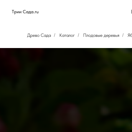
Tрии Сада.ru
Древо Сада
Каталог
Плодовые деревья
Я
/
/
/