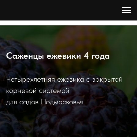
Tree Сада
/
Каталог
/
Плодовые кустарники
/
Ежевика
/
Ежевика 4 года
Саженцы ежевики 4 года
Четырехлетняя ежевика с закрытой
корневой системой
для садов Подмосковья