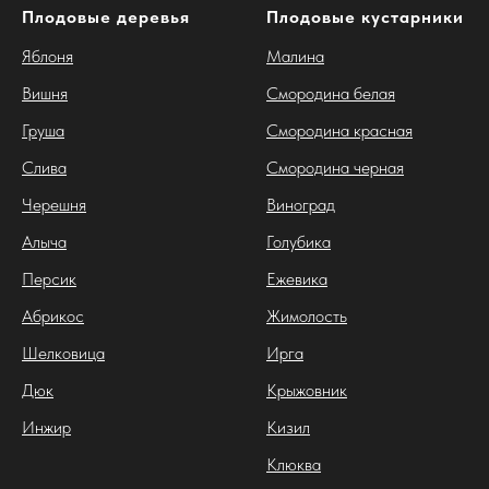
Плодовые деревья
Плодовые кустарники
Яблоня
Малина
Вишня
Смородина белая
Груша
Смородина красная
Слива
Смородина черная
Черешня
Виноград
Алыча
Голубика
Персик
Ежевика
Абрикос
Жимолость
Шелковица
Ирга
Дюк
Крыжовник
Инжир
Кизил
Клюква